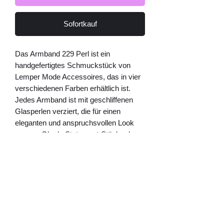
Sofortkauf
Das Armband 229 Perl ist ein
handgefertigtes Schmuckstück von
Lemper Mode Accessoires, das in vier
verschiedenen Farben erhältlich ist.
Jedes Armband ist mit geschliffenen
Glasperlen verziert, die für einen
eleganten und anspruchsvollen Look
sorgen. Ob als Statement-Stück oder
als dezenter Akzent, dieses Armband
ist vielseitig einsetzbar und passt zu
jedem Outfit. Mit seiner hochwertigen
Verarbeitung und den trendigen
Farboptionen ist die Armband 229 Perl
ein Must-Have für alle
Schmuckliebhaberinnen. Entdecken Sie