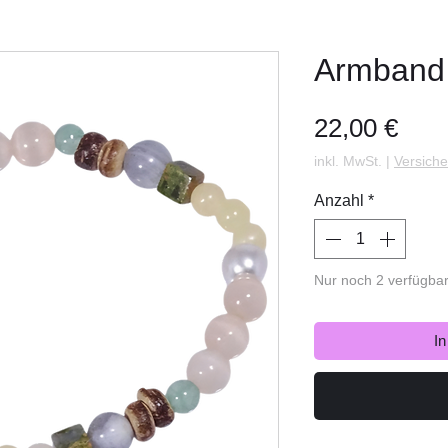
Armband 
Prei
22,00 €
inkl. MwSt.
|
Versiche
Anzahl
*
Nur noch 2 verfügba
I