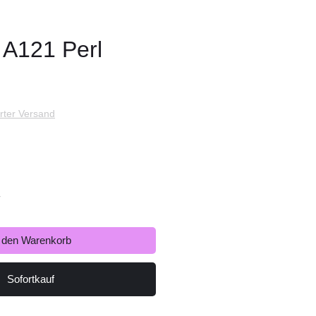
A121 Perl
s
rter Versand
r
n den Warenkorb
Sofortkauf