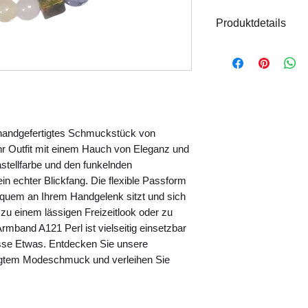
Produktdetails
Material: Glas, 
Größe: Flexibel
Handgefertigt
Hinweis:
Das Model
Produktfotos finden
handgefertigtes Schmuckstück von 
 Outfit mit einem Hauch von Eleganz und 
astellfarbe und den funkelnden 
in echter Blickfang. Die flexible Passform 
quem an Ihrem Handgelenk sitzt und sich 
u einem lässigen Freizeitlook oder zu 
mband A121 Perl ist vielseitig einsetzbar 
sse Etwas. Entdecken Sie unsere 
igtem Modeschmuck und verleihen Sie 