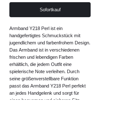
Sofortkauf
Armband Y218 Perl ist ein 
handgefertigtes Schmuckstück mit 
jugendlichem und farbenfrohem Design. 
Das Armband ist in verschiedenen 
frischen und lebendigen Farben 
erhältlich, die jedem Outfit eine 
spielerische Note verleihen. Durch 
seine größenverstellbare Funktion 
passt das Armband Y218 Perl perfekt 
an jedes Handgelenk und sorgt für 
einen bequemen und sicheren Sitz. 
Dieses Accessoire ist die perfekte 
Ergänzung für jeden, der seinen Look 
mit einem Hauch von Lebendigkeit und 
Stil aufpeppen möchte. Das Armband 
Y218 Perl ist das ideale Accessoire, um 