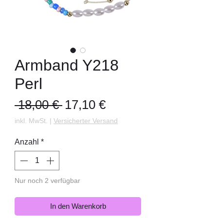
Armband Y218
Perl
Standardpreis
Sale-
 18,00 € 
17,10 €
Preis
inkl. MwSt.
|
Versicherter Versand
Anzahl
*
Nur noch 2 verfügbar
In den Warenkorb