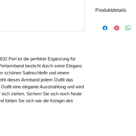
Produktdetails
Material: Kunstst
Größe: Flexibel
Handmade
Marke: Lemper 
Hinweis:
Das Model
Produktfotos finden
2 Perl ist die perfekte Ergänzung für 
Perlarmband besticht durch seine Eleganz 
ner schönen Satinschleife und einem 
ht dieses Armband jedem Outfit das 
Outfit eine elegante Ausstrahlung und wird 
 sich ziehen. Sichern Sie sich noch heute 
fühlen Sie sich wie die Königin des 