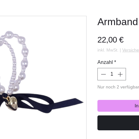
Armband 
Prei
22,00 €
inkl. MwSt.
|
Versiche
Anzahl
*
Nur noch 2 verfügba
I