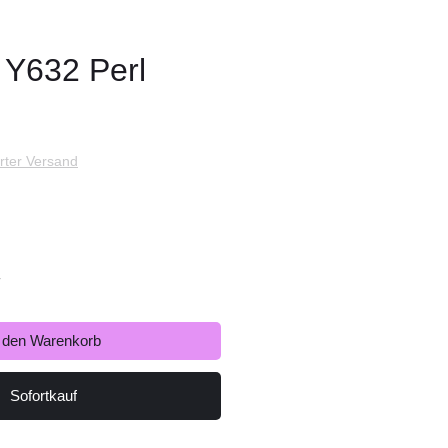
Y632 Perl
s
rter Versand
r
n den Warenkorb
Sofortkauf