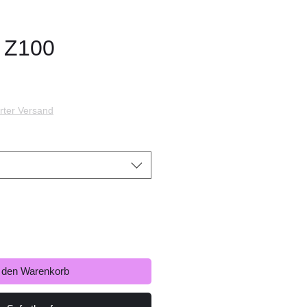
 Z100
s
rter Versand
n den Warenkorb