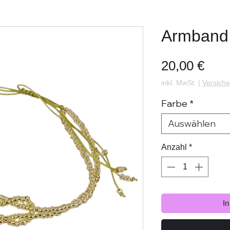
Armband
Prei
20,00 €
inkl. MwSt.
|
Versiche
Farbe
*
Auswählen
Anzahl
*
I