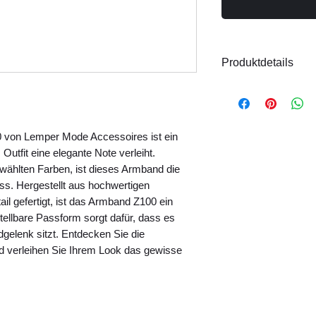
Produktdetails
Material: Metall,
Größe: Verstell
Handgefertigt
 von Lemper Mode Accessoires ist ein 
Hinweis:
Das Model
utfit eine elegante Note verleiht. 
Produktfotos finden
gewählten Farben, ist dieses Armband die 
ss. Hergestellt aus hochwertigen 
il gefertigt, ist das Armband Z100 ein 
ellbare Passform sorgt dafür, dass es 
elenk sitzt. Entdecken Sie die 
d verleihen Sie Ihrem Look das gewisse 