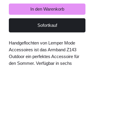
In den Warenkorb
Sofortkauf
Handgeflochten von Lemper Mode 
Accessoires ist das Armband Z143 
Outdoor ein perfektes Accessoire für 
den Sommer. Verfügbar in sechs 
verschiedenen Farben passt es perfekt 
zu jedem Outdoorlook. Das robuste 
Material sorgt dafür, dass das Armband 
auch den härtesten Bedingungen 
standhält. Egal ob beim Wandern, am 
Strand oder beim Sport, dieses 
Armband ist der ideale Begleiter für alle 
Aktivitäten im Freien. Zeigen Sie Ihre 
Liebe zur Natur mit dem Armband Z143 
Outdoor von Lemper Mode 