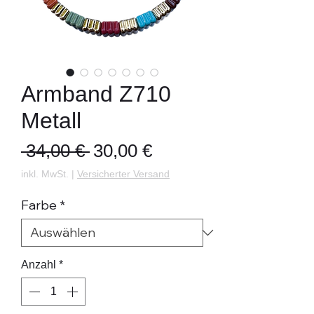
Armband Z710
Metall
Standardpreis
Sale-
 34,00 € 
30,00 €
Preis
inkl. MwSt.
|
Versicherter Versand
Farbe
*
Anzahl
*