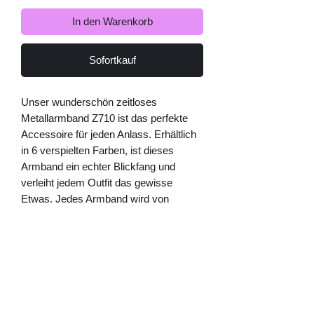
In den Warenkorb
Sofortkauf
Unser wunderschön zeitloses
Metallarmband Z710 ist das perfekte
Accessoire für jeden Anlass. Erhältlich
in 6 verspielten Farben, ist dieses
Armband ein echter Blickfang und
verleiht jedem Outfit das gewisse
Etwas. Jedes Armband wird von
Lemper Mode Accessoires
handgefertigt und überzeugt durch
seine hochwertige Verarbeitung und
Langlebigkeit. Egal ob als Geschenk für
einen geliebten Menschen oder als
kleine Aufmerksamkeit für sich selbst,
das Armband Z710 ist ein Must-Have