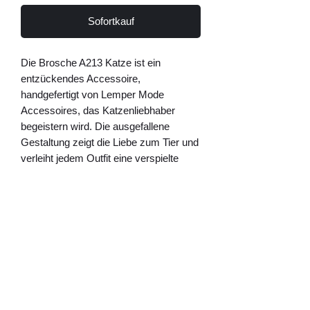
Sofortkauf
Die Brosche A213 Katze ist ein
entzückendes Accessoire,
handgefertigt von Lemper Mode
Accessoires, das Katzenliebhaber
begeistern wird. Die ausgefallene
Gestaltung zeigt die Liebe zum Tier und
verleiht jedem Outfit eine verspielte
Note. Die Brosche ist ideal für
Tierliebhaber, die ihren Stil und ihre
Leidenschaft für Tiere zum Ausdruck
bringen möchten. Das hochwertige
Material und die sorgfältige Verarbeitung
machen diese Brosche zu einem
langlebigen und besonderen
Schmuckstück. Setze ein modisches
Statement und trage die Brosche A213