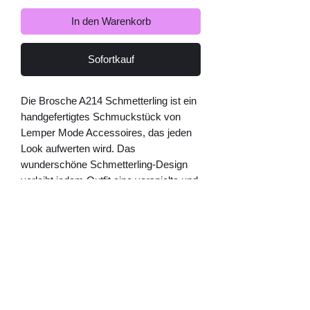
In den Warenkorb
Sofortkauf
Die Brosche A214 Schmetterling ist ein 
handgefertigtes Schmuckstück von 
Lemper Mode Accessoires, das jeden 
Look aufwerten wird. Das 
wunderschöne Schmetterling-Design 
verleiht jedem Outfit eine verspielte und 
elegante Note. Die Brosche ist in zwei 
verschiedenen Farben erhältlich, 
sodass Sie das perfekte Stück für Ihren 
persönlichen Stil auswählen können. 
Egal, ob Sie sie an Ihrer Kleidung, auf 
einem Schal oder an einer Handtasche 
tragen - diese Brosche ist ein wahres 
Statement-Piece. Holen Sie sich jetzt 