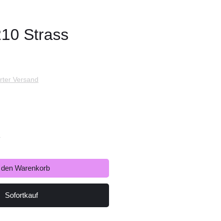
210 Strass
s
rter Versand
r
n den Warenkorb
Sofortkauf