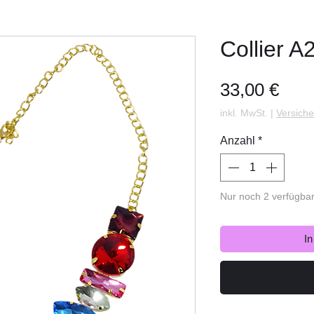
Collier A
Prei
33,00 €
inkl. MwSt.
|
Versiche
Anzahl
*
Nur noch 2 verfügba
I