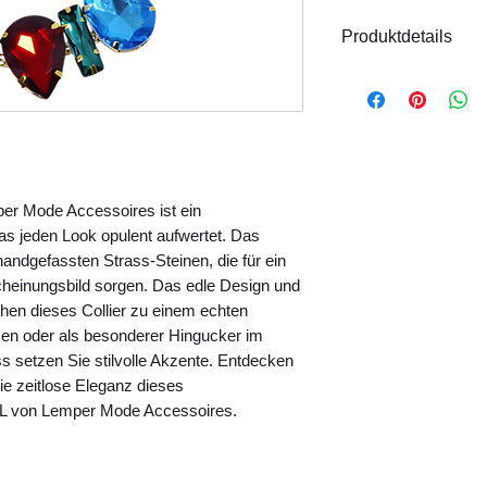
Produktdetails
Material: Metall
Größe: Verstell
Handgefertigt
Hinweis:
Das Model
Produktfotos finden
er Mode Accessoires ist ein
s jeden Look opulent aufwertet. Das
 handgefassten Strass-Steinen, die für ein
heinungsbild sorgen. Das edle Design und
hen dieses Collier zu einem echten
ssen oder als besonderer Hingucker im
ss setzen Sie stilvolle Akzente. Entdecken
ie zeitlose Eleganz dieses
 von Lemper Mode Accessoires.