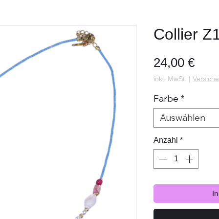
Collier Z
Prei
24,00 €
inkl. MwSt.
|
Versiche
Farbe
*
Auswählen
Anzahl
*
I