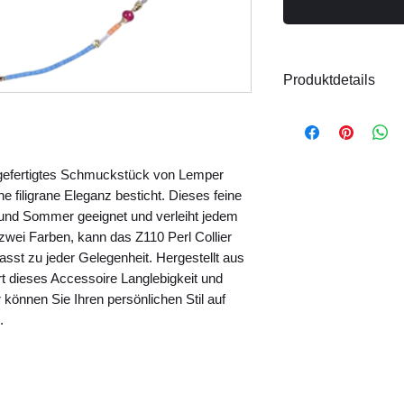
Produktdetails
Material: Metall,
Größe: Verstell
Handgefertigt
ndgefertigtes Schmuckstück von Lemper 
Hinweis:
Das Model
 filigrane Eleganz besticht. Dieses feine 
Produktfotos finden
ng und Sommer geeignet und verleiht jedem 
n zwei Farben, kann das Z110 Perl Collier 
asst zu jeder Gelegenheit. Hergestellt aus 
t dieses Accessoire Langlebigkeit und 
 können Sie Ihren persönlichen Stil auf 
.