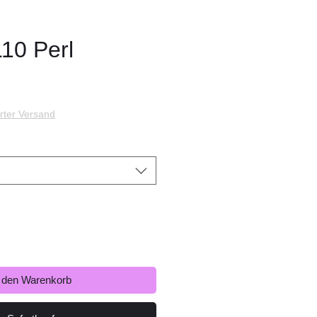
110 Perl
s
rter Versand
n den Warenkorb