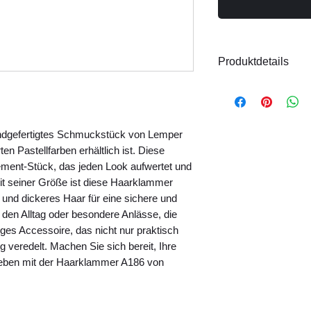
Produktdetails
Material: Kunstst
Größe: ca. 13
Handgefertigt
ndgefertigtes Schmuckstück von Lemper 
Hinweis:
Das Model
n Pastellfarben erhältlich ist. Diese 
Produktfotos finden
ment-Stück, das jeden Look aufwertet und 
Mit seiner Größe ist diese Haarklammer 
 und dickeres Haar für eine sichere und 
den Alltag oder besondere Anlässe, die 
ges Accessoire, das nicht nur praktisch 
g veredelt. Machen Sie sich bereit, Ihre 
heben mit der Haarklammer A186 von 