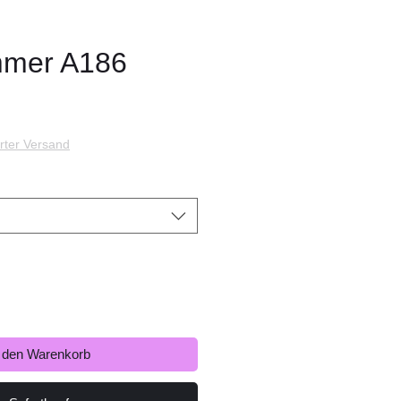
mmer A186
s
rter Versand
n den Warenkorb