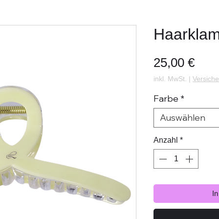
Haarkla
Prei
25,00 €
inkl. MwSt.
|
Versiche
Farbe
*
Auswählen
Anzahl
*
I