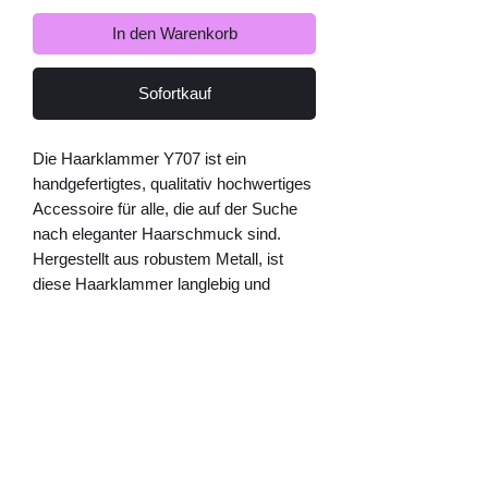
In den Warenkorb
Sofortkauf
Die Haarklammer Y707 ist ein
handgefertigtes, qualitativ hochwertiges
Accessoire für alle, die auf der Suche
nach eleganter Haarschmuck sind.
Hergestellt aus robustem Metall, ist
diese Haarklammer langlebig und
perfekt für den täglichen Gebrauch.
Erhältlich in drei schönen Farben -
Silber, Gold und Oxyd - passt sie zu
jedem Hautton und jeder Haarfarbe. Ob
für den Alltag oder für besondere
Anlässe, die Haarklammer Y707 ist ein
vielseitiges und stilvolles Accessoire,
das jede Frisur aufwertet. Besuchen Sie