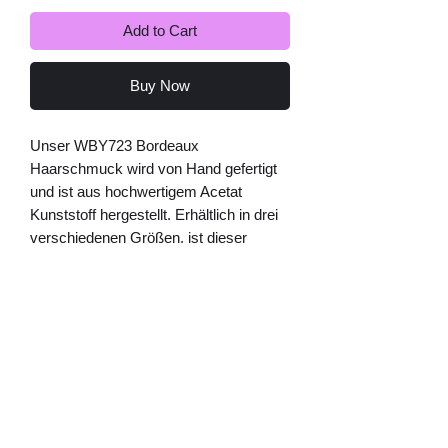
Add to Cart
Buy Now
Unser WBY723 Bordeaux
Haarschmuck wird von Hand gefertigt
und ist aus hochwertigem Acetat
Kunststoff hergestellt. Erhältlich in drei
verschiedenen Größen, ist dieser
Haarschmuck perfekt für jede
Haarlänge und -textur geeignet. Mit
seinem schlichten Design ist der
WBY723 Lila vielseitig und kann zu
verschiedenen Anlässen getragen
werden. Dieser zeitlose Haarschmuck
ist die perfekte Ergänzung für jede
Frisur und verleiht Ihrem Look einen
edlen Touch. Bestellen Sie noch heute