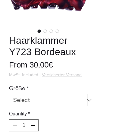
Haarklammer
Y723 Bordeaux
Price
From 30,00€
MwSt. Included
|
Versicherter Versand
Größe
*
Quantity
*