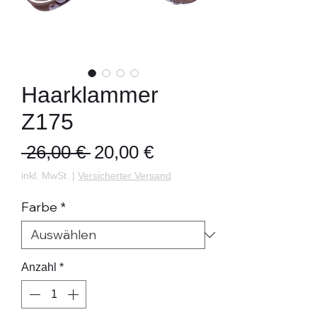
Haarklammer
Z175
Standardpreis
Sale-
 26,00 € 
20,00 €
Preis
inkl. MwSt.
|
Versicherter Versand
Farbe
*
Anzahl
*