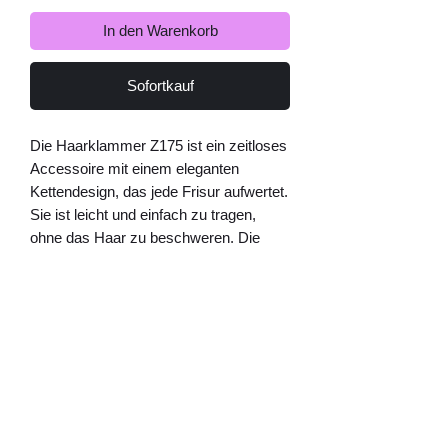
In den Warenkorb
Sofortkauf
Die Haarklammer Z175 ist ein zeitloses 
Accessoire mit einem eleganten 
Kettendesign, das jede Frisur aufwertet. 
Sie ist leicht und einfach zu tragen, 
ohne das Haar zu beschweren. Die 
Klammer ist in zwei klassischen Farben 
erhältlich, so dass sie mit 
verschiedenen Outfits kombiniert 
werden kann. Jede Haarklammer wird 
von Hand von Lemper Mode 
Accessoires gefertigt, was für 
hochwertige Verarbeitung und 
langlebige Qualität steht. Die 
Haarklammer Z175 ist ein Basic-