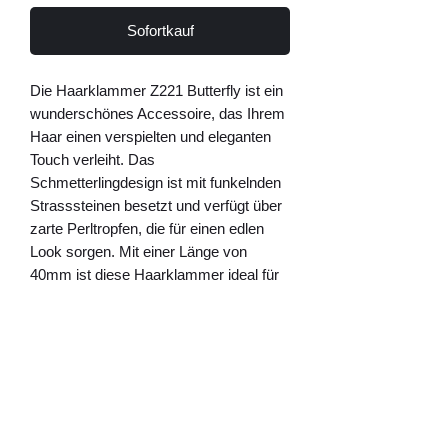
Sofortkauf
Die Haarklammer Z221 Butterfly ist ein 
wunderschönes Accessoire, das Ihrem 
Haar einen verspielten und eleganten 
Touch verleiht. Das 
Schmetterlingdesign ist mit funkelnden 
Strasssteinen besetzt und verfügt über 
zarte Perltropfen, die für einen edlen 
Look sorgen. Mit einer Länge von 
40mm ist diese Haarklammer ideal für 
verschiedenste Frisuren geeignet. Die 
Metallbasis garantiert eine sichere 
Befestigung im Haar. Jede 
Haarklammer wird von Hand gefertigt 
und stammt von Lemper Mode 
Accessoires, einem renommierten 
Hersteller für hochwertigen 