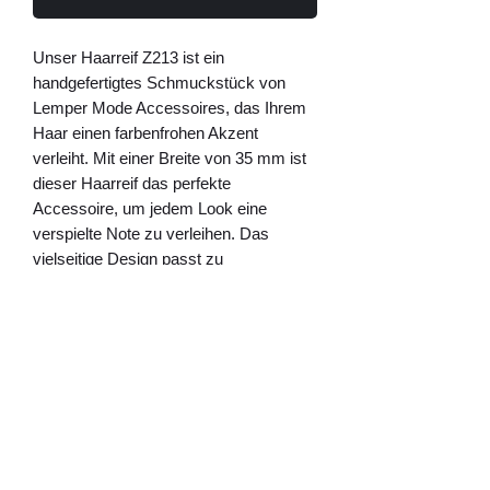
Unser Haarreif Z213 ist ein 
handgefertigtes Schmuckstück von 
Lemper Mode Accessoires, das Ihrem 
Haar einen farbenfrohen Akzent 
verleiht. Mit einer Breite von 35 mm ist 
dieser Haarreif das perfekte 
Accessoire, um jedem Look eine 
verspielte Note zu verleihen. Das 
vielseitige Design passt zu 
verschiedenen Frisuren und ist ideal für 
den Alltag oder besondere Anlässe. Die 
lebendigen Farben machen diesen 
Haarreif zu einem Blickfang, der Ihr 
Haar stylisch und mit Leichtigkeit in 
Szene setzt. Entdecken Sie die 
vielfältigen Möglichkeiten, Ihren Look 
mit unserem Haarreif Z213 zu 
vervollständigen und bestellen Sie noch 