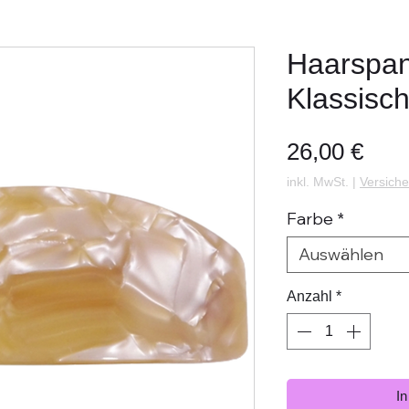
Haarspa
Klassisc
Prei
26,00 €
inkl. MwSt.
|
Versiche
Farbe
*
Auswählen
Anzahl
*
I