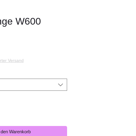
nge W600
h
s
rter Versand
n den Warenkorb