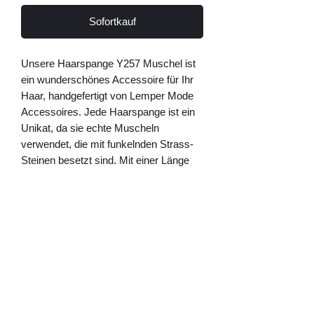
Sofortkauf
Unsere Haarspange Y257 Muschel ist 
ein wunderschönes Accessoire für Ihr 
Haar, handgefertigt von Lemper Mode 
Accessoires. Jede Haarspange ist ein 
Unikat, da sie echte Muscheln 
verwendet, die mit funkelnden Strass-
Steinen besetzt sind. Mit einer Länge 
von 10 cm eignet sich diese 
Haarspange perfekt, um Ihre Frisur zu 
verschönern und einen natürlichen, 
warmen und strahlenden Look zu 
kreieren. Die Haarspange Y257 
Muschel ist ein zeitloses und elegantes 
Schmuckstück, das Ihr Haar in einen 
Blickfang verwandelt. Holen Sie sich 
dieses stilvolle Accessoire noch heute 