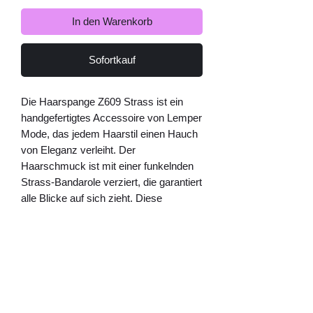
In den Warenkorb
Sofortkauf
Die Haarspange Z609 Strass ist ein
handgefertigtes Accessoire von Lemper
Mode, das jedem Haarstil einen Hauch
von Eleganz verleiht. Der
Haarschmuck ist mit einer funkelnden
Strass-Bandarole verziert, die garantiert
alle Blicke auf sich zieht. Diese
exklusive Haarspange ist in drei
klassischen Farben erhältlich, darunter
Schwarz, Beige und Schildpatt, um
jedem Outfit das gewisse Extra zu
verleihen. Egal ob für elegante Anlässe
oder den Alltag, die Haarspange Z609
Strass ist das perfekte Accessoire, um