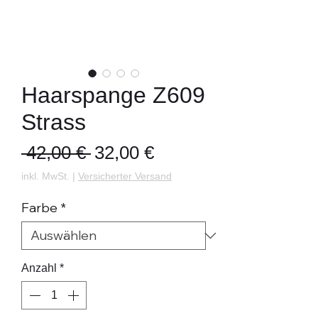
Haarspange Z609
Strass
Standardpreis
Sale-
 42,00 € 
32,00 €
Preis
inkl. MwSt.
|
Versicherter Versand
Farbe
*
Anzahl
*