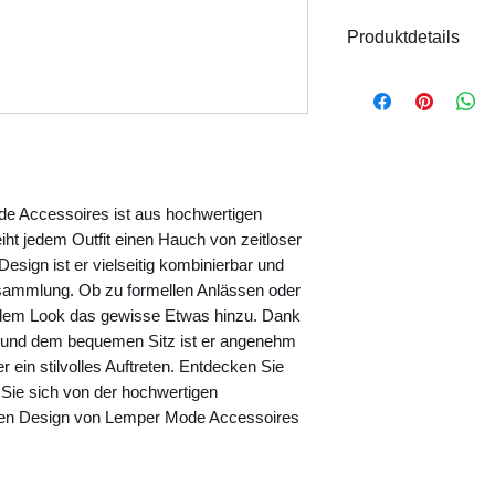
Produktdetails
Material: Metall
Größe: ca. 20 
Handgefertigt
Hinweis:
Das Model
Produktfotos finden
e Accessoires ist aus hochwertigen 
eiht jedem Outfit einen Hauch von zeitloser 
sign ist er vielseitig kombinierbar und 
ammlung. Ob zu formellen Anlässen oder 
jedem Look das gewisse Etwas hinzu. Dank 
 und dem bequemen Sitz ist er angenehm 
 ein stilvolles Auftreten. Entdecken Sie 
 Sie sich von der hochwertigen 
en Design von Lemper Mode Accessoires 