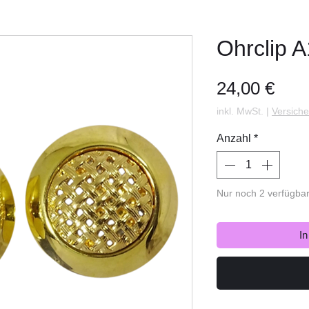
Ohrclip 
Prei
24,00 €
inkl. MwSt.
|
Versiche
Anzahl
*
Nur noch 2 verfügba
I