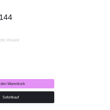
A144
s
rter Versand
r
n den Warenkorb
Sofortkauf