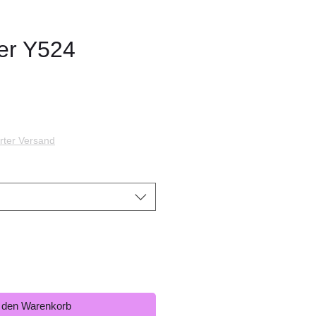
er Y524
s
rter Versand
n den Warenkorb