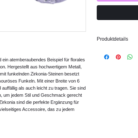
Produktdetails
Material: Metall,
Größe: ca. 6mm 
 ein atemberaubendes Beispiel für florales 
Handgefertigt
n. Hergestellt aus hochwertigem Metall, 
Hinweis:
Das Model
mit funkelnden Zirkonia-Steinen besetzt 
Produktfotos finden
ouröses Funkeln. Mit einer Breite von 6 
ffällig als auch leicht zu tragen. Sie sind 
ch, um jedem Stil und Geschmack gerecht 
rkonia sind die perfekte Ergänzung für 
elseitiges Accessoire, das zu jedem 