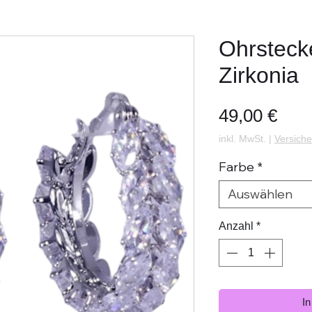
Ohrsteck
Zirkonia
Prei
49,00 €
inkl. MwSt.
|
Versiche
Farbe
*
Auswählen
Anzahl
*
I